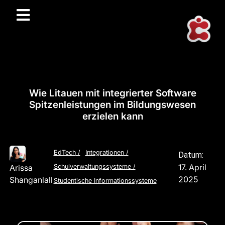
Wie Litauen mit integrierter Software
Spitzenleistungen im Bildungswesen
erzielen kann
EdTech
/
Integrationen
/
Datum:
17. April
Arissa
Schulverwaltungssysteme
/
2025
Shanganlall
Studentische Informationssysteme