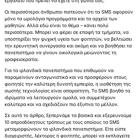
εργαλείο που πρέπει να έχετε στη γωνία σας.
Οι περισσότεροι άνθρωποι πιστεύουν ότι τα SMS αφορούν
μόνο τα ωρολόγια προγράμματα και τα αρχεία των
μαθητών. Αλλά εδώ είναι το θέμα – κάνει πολύ
περισσότερα. Μπορεί να φέρει σε επαφή τα τμήματα, να
υποστηρίξει την ψυχική υγεία των φοιτητών, να βελτιώσει
την ερευνητική συνεργασία και ακόμη και να βοηθήσει τα
πανεπιστήμια να γίνουν οικολογικά μειώνοντας τη
γραφειοκρατία.
Για τα ιρλανδικά πανεπιστήμια που επιθυμούν να
παραμείνουν ανταγωνιστικά και να προσφέρουν στους
φοιτητές την καλύτερη δυνατή εμπειρία, η υιοθέτηση της
σωστής τεχνολογίας είναι απαραίτητη. Το SMS βοηθά τα
ιδρύματα να λειτουργούν ομαλά, να συμμετέχουν
καλύτερα και να σχεδιάζουν πιο έξυπνα το μέλλον.
Σε αυτό το άρθρο, ξεπερνάμε τα βασικά και εξερευνούμε
10 απροσδόκητους τρόπους με τους οποίους τα SMS
μεταμορφώνουν τα ιρλανδικά πανεπιστήμια. Είτε είστε
διαχειριστής, λέκτορας ή φοιτητής, μπορεί να εκπλαγείτε