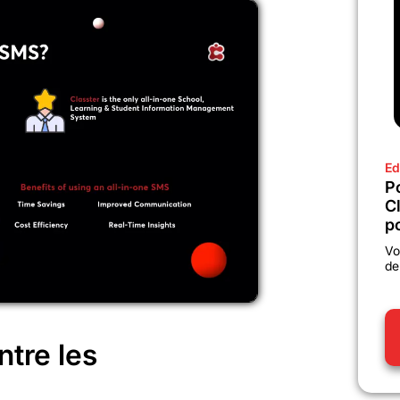
Ed
P
C
po
Vo
de
ntre les