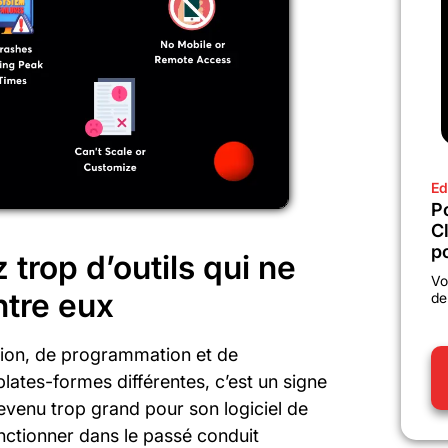
Ed
P
C
po
z trop d’outils qui ne
Vo
ntre eux
de
tion, de programmation et de
plates-formes différentes, c’est un signe
evenu trop grand pour son logiciel de
onctionner dans le passé conduit