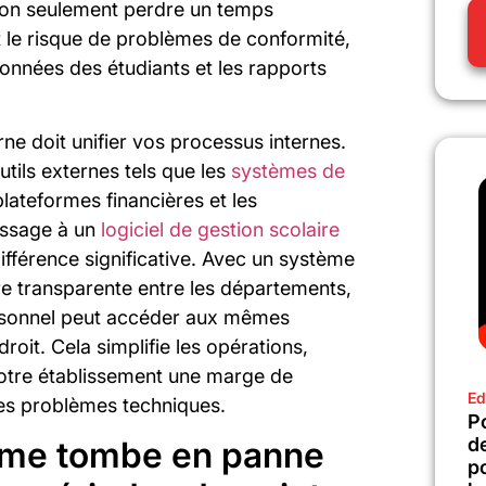
 non seulement perdre un temps
le risque de problèmes de conformité,
données des étudiants et les rapports
e doit unifier vos processus internes.
utils externes tels que les
systèmes de
 plateformes financières et les
assage à un
logiciel de gestion scolaire
différence significative. Avec un système
re transparente entre les départements,
ersonnel peut accéder aux mêmes
roit. Cela simplifie les opérations,
votre établissement une marge de
Ed
es problèmes techniques.
Po
d
tème tombe en panne
p