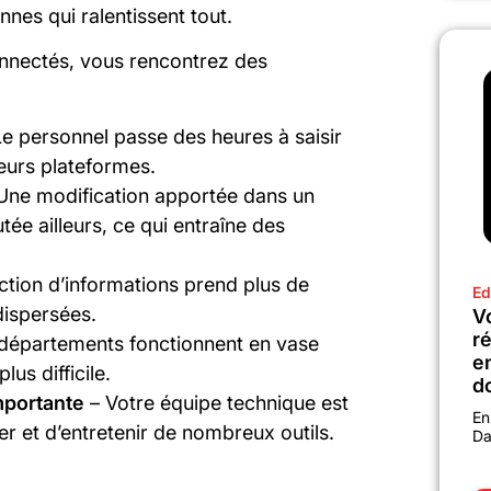
nnes qui ralentissent tout.
nnectés, vous rencontrez des
e personnel passe des heures à saisir
eurs plateformes.
Une modification apportée dans un
ée ailleurs, ce qui entraîne des
tion d’informations prend plus de
Ed
dispersées.
Vo
r
départements fonctionnent en vase
e
lus difficile.
d
mportante
– Votre équipe technique est
En
 et d’entretenir de nombreux outils.
Da