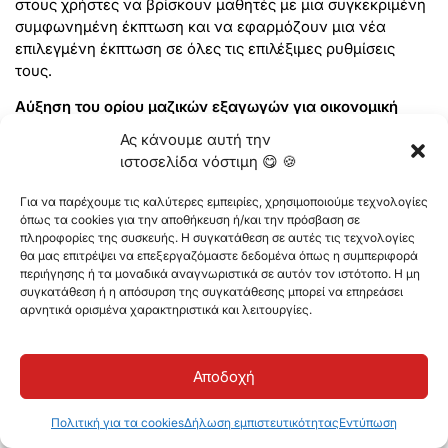
στους χρήστες να βρίσκουν μαθητές με μια συγκεκριμένη
συμφωνημένη έκπτωση και να εφαρμόζουν μια νέα
επιλεγμένη έκπτωση σε όλες τις επιλέξιμες ρυθμίσεις
τους.
Αύξηση του ορίου μαζικών εξαγωγών για οικονομική
επισκόπηση:
Το όριο εξαγωγής για τα πλέγματα
Ας κάνουμε αυτή την
Οικονομικής Επισκόπησης έχει πλέον αυξηθεί σε 50.000
ιστοσελίδα νόστιμη 😋 🍪
γραμμές, επιτρέποντας στους χρήστες να εξάγουν
μεγαλύτερα σύνολα δεδομένων ταυτόχρονα. Η
Για να παρέχουμε τις καλύτερες εμπειρίες, χρησιμοποιούμε τεχνολογίες
ενημέρωση αυτή ισχύει και για τα τρία πλέγματα στο
όπως τα cookies για την αποθήκευση ή/και την πρόσβαση σε
μενού Financial Overview.
πληροφορίες της συσκευής. Η συγκατάθεση σε αυτές τις τεχνολογίες
θα μας επιτρέψει να επεξεργαζόμαστε δεδομένα όπως η συμπεριφορά
Μαζική αναθεώρηση για ρυθμίσεις:
Οι νέες επιλογές
περιήγησης ή τα μοναδικά αναγνωριστικά σε αυτόν τον ιστότοπο. Η μη
συγκατάθεση ή η απόσυρση της συγκατάθεσης μπορεί να επηρεάσει
μαζικής αναθεώρησης επιτρέπουν στους χρήστες να
αρνητικά ορισμένα χαρακτηριστικά και λειτουργίες.
ενημερώνουν την κατάσταση της διάταξης και να
προσθέτουν σχόλια, εκτός από την αναθεώρηση
χρώματος. Οι ενέργειες μπορούν να επιλέγονται μέσω
Αποδοχή
κουτιών ελέγχου, προσφέροντας μεγαλύτερο έλεγχο
απευθείας από τη λίστα Διατάξεων.
Πολιτική για τα cookies
Δήλωση εμπιστευτικότητας
Εντύπωση
Προεπιλεγμένη συμπεριφορά για συναλλαγές