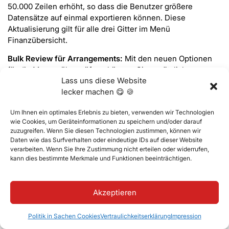
50.000 Zeilen erhöht, so dass die Benutzer größere
Datensätze auf einmal exportieren können. Diese
Aktualisierung gilt für alle drei Gitter im Menü
Finanzübersicht.
Bulk Review für Arrangements:
Mit den neuen Optionen
für die Massenüberprüfung können Sie zusätzlich zur
Lass uns diese Website
Farbüberprüfung den Status des Arrangements
lecker machen 😋 🍪
aktualisieren und Kommentare hinzufügen. Die Aktionen
sind über Kontrollkästchen auswählbar und bieten mehr
Um Ihnen ein optimales Erlebnis zu bieten, verwenden wir Technologien
Kontrolle direkt von der Arrangement-Liste aus.
wie Cookies, um Geräteinformationen zu speichern und/oder darauf
zuzugreifen. Wenn Sie diesen Technologien zustimmen, können wir
Standardverhalten für Auto-Connect-Transaktionen:
Daten wie das Surfverhalten oder eindeutige IDs auf dieser Website
Wenn die Einstellung zum automatischen Verbinden von
verarbeiten. Wenn Sie Ihre Zustimmung nicht erteilen oder widerrufen,
Transaktionen während der Ausgabe aktiviert ist, wird die
kann dies bestimmte Merkmale und Funktionen beeinträchtigen.
entsprechende Option in der Benutzeroberfläche jetzt
standardmäßig automatisch ausgewählt. (in den
Einstellungen über finanzielle Verbesserungen enthalten)
Akzeptieren
Neue Kassierer-Filter in der Transaktionsliste:
Die
Politik in Sachen Cookies
Vertraulichkeitserklärung
Impression
Transaktionsliste enthält jetzt Kassenregister und Benutzer