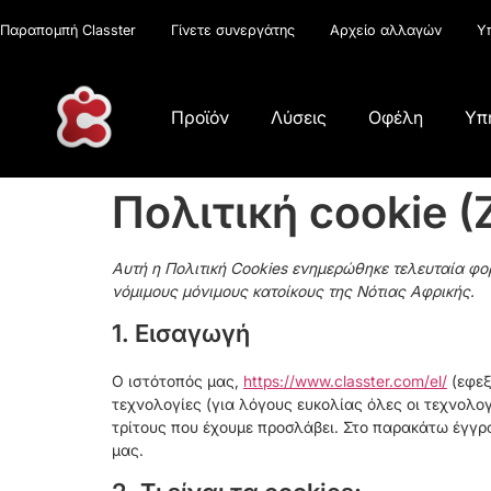
Παραπομπή Classter
Γίνετε συνεργάτης
Αρχείο αλλαγών
Υ
Προϊόν
Λύσεις
Οφέλη
Υπ
Πολιτική cookie (
Αυτή η Πολιτική Cookies ενημερώθηκε τελευταία φορ
νόμιμους μόνιμους κατοίκους της Νότιας Αφρικής.
1. Εισαγωγή
Ο ιστότοπός μας,
https://www.classter.com/el/
(εφεξ
τεχνολογίες (για λόγους ευκολίας όλες οι τεχνολο
τρίτους που έχουμε προσλάβει. Στο παρακάτω έγγρ
μας.