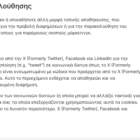
ολούθησης
ies ή οποιαδήποτε άλλη μορφή τοπικής αποθήκευσης, που
η για την προβολή διαφημίσεων ή για την παρακολούθηση του
τοπους για παρόμοιους σκοπούς μάρκετινγκ.
 από την X (Formerly Twitter), Facebook και LinkedIn για την
νοποίηση (π.χ. "tweet") σε κοινωνικά δίκτυα όπως το X (Formerly
ενο είναι ενσωματωμένο με κώδικα που προέρχεται από το X (Formerl
ies. Αυτό το περιεχόμενο ενδέχεται να αποθηκεύει και να
ευμένη διαφήμιση.
των κοινωνικών δικτύων (η οποία μπορεί να αλλάζει τακτικά) για
α σας τα οποία επεξεργάζονται χρησιμοποιώντας αυτά τα cookies.
το δυνατόν περισσότερο. X (Formerly Twitter), Facebook και