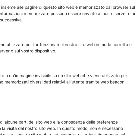
o insieme alle pagine di questo sito web e memorizzato dal browser sul
e informazioni memorizzate possono essere rinviate ai nostri server o ai
a successiva.
e utilizzato per far funzionare il nostro sito web in modo corretto e
rver o sul vostro dispositivo.
o o un'immagine invisibile su un sito web che viene utilizzato per
ono memorizzati diversi dati relativi all'utente tramite web beacon.
di alcune parti del sito web e la conoscenza delle preferenze
amo la visita del nostro sito web. In questo modo, non è necessario
 visita il nostro sito web e, ad esempio, gli articoli rimangono nel