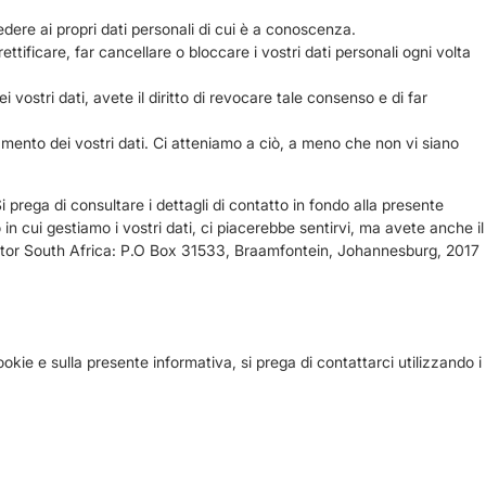
ccedere ai propri dati personali di cui è a conoscenza.
e, rettificare, far cancellare o bloccare i vostri dati personali ogni volta
 vostri dati, avete il diritto di revocare tale consenso e di far
tamento dei vostri dati. Ci atteniamo a ciò, a meno che non vi siano
 Si prega di consultare i dettagli di contatto in fondo alla presente
n cui gestiamo i vostri dati, ci piacerebbe sentirvi, ma avete anche il
ulator South Africa: P.O Box 31533, Braamfontein, Johannesburg, 2017
kie e sulla presente informativa, si prega di contattarci utilizzando i