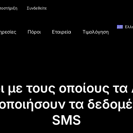
ποστήριξη
Συνδεθείτε
Ελλ
ηρεσίες
Πόροι
Εταιρεία
Τιμολόγηση
ι με τους οποίους τ
οποιήσουν τα δεδομ
SMS