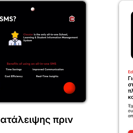
Ed
Γ
σ
π
κ
Έχ
συ
απ
κατάλειψης πριν