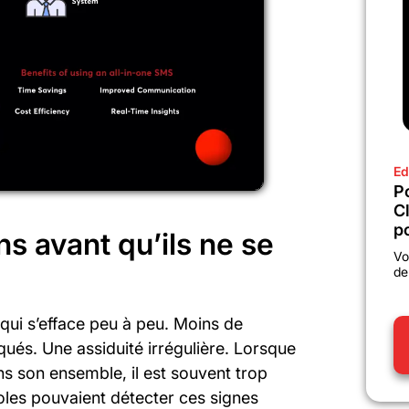
Ed
P
C
po
ns avant qu’ils ne se
Vo
de
 qui s’efface peu à peu. Moins de
ués. Une assiduité irrégulière. Lorsque
ans son ensemble, il est souvent trop
coles pouvaient détecter ces signes