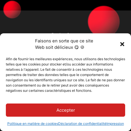
Solutions
Faisons en sorte que ce site
Pour les écoles K12
Web soit délicieux 😋 🍪
Pour l'enseignement supérieur
Afin de fournir les meilleures expériences, nous utilisons des technologies
telles que les cookies pour stocker et/ou accéder aux informations
Pour les académies et les centres de formation
relatives à l'appareil. Le fait de consentir à ces technologies nous
permettra de traiter des données telles que le comportement de
Pour la formation au séminaire
navigation ou les identifiants uniques sur ce site. Le fait de ne pas donner
son consentement ou de le retirer peut avoir des conséquences
Pour les districts scolaires
négatives sur certaines caractéristiques et fonctions.
Pour l'apprentissage en entreprise
Accepter
Ressources
Politique en matière de cookies
Déclaration de confidentialité
Impression
Blog