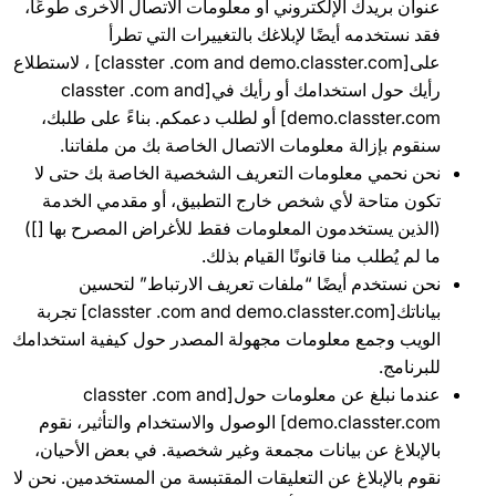
عنوان بريدك الإلكتروني أو معلومات الاتصال الأخرى طوعًا،
فقد نستخدمه أيضًا لإبلاغك بالتغييرات التي تطرأ
على[classter .com and demo.classter.com] ، لاستطلاع
رأيك حول استخدامك أو رأيك في[classter .com and
demo.classter.com] أو لطلب دعمكم. بناءً على طلبك،
سنقوم بإزالة معلومات الاتصال الخاصة بك من ملفاتنا.
نحن نحمي معلومات التعريف الشخصية الخاصة بك حتى لا
تكون متاحة لأي شخص خارج التطبيق، أو مقدمي الخدمة
(الذين يستخدمون المعلومات فقط للأغراض المصرح بها [])
ما لم يُطلب منا قانونًا القيام بذلك.
نحن نستخدم أيضًا “ملفات تعريف الارتباط” لتحسين
بياناتك[classter .com and demo.classter.com] تجربة
الويب وجمع معلومات مجهولة المصدر حول كيفية استخدامك
للبرنامج.
عندما نبلغ عن معلومات حول[classter .com and
demo.classter.com] الوصول والاستخدام والتأثير، نقوم
بالإبلاغ عن بيانات مجمعة وغير شخصية. في بعض الأحيان،
نقوم بالإبلاغ عن التعليقات المقتبسة من المستخدمين. نحن لا