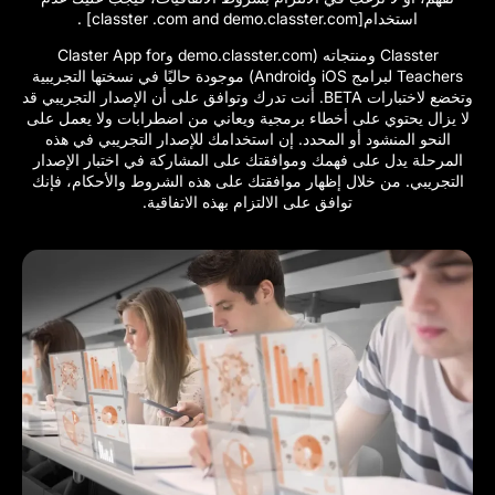
استخدام[classter .com and demo.classter.com] .
Classter ومنتجاته (demo.classter.com وClaster App for
Teachers لبرامج iOS وAndroid) موجودة حاليًا في نسختها التجريبية
وتخضع لاختبارات BETA. أنت تدرك وتوافق على أن الإصدار التجريبي قد
لا يزال يحتوي على أخطاء برمجية ويعاني من اضطرابات ولا يعمل على
النحو المنشود أو المحدد. إن استخدامك للإصدار التجريبي في هذه
المرحلة يدل على فهمك وموافقتك على المشاركة في اختبار الإصدار
التجريبي. من خلال إظهار موافقتك على هذه الشروط والأحكام، فإنك
توافق على الالتزام بهذه الاتفاقية.