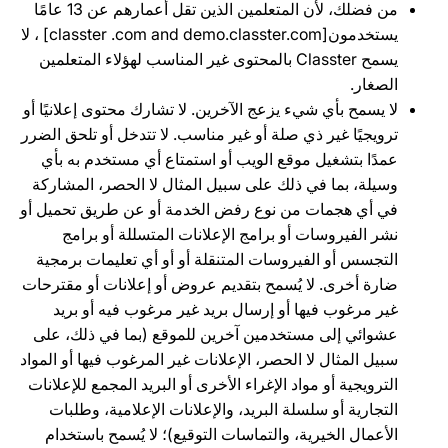
من فضلك، لأن المتعلمين الذين تقل أعمارهم عن 13 عامًا
يستخدمون[classter .com and demo.classter.com] ، لا
يسمح Classter بالمحتوى غير المناسب لهؤلاء المتعلمين
الصغار.
لا يسمح بأي شيء يزعج الآخرين. لا تشارك محتوى إعلانيًا أو
ترويجيًا غير ذي صلة أو غير مناسب. لا تتدخل أو تلحق الضرر
عمدًا بتشغيل موقع الويب أو استمتاع أي مستخدم به بأي
وسيلة، بما في ذلك على سبيل المثال لا الحصر، المشاركة
في أي هجمات من نوع رفض الخدمة أو عن طريق تحميل أو
نشر الفيروسات أو برامج الإعلانات المتسللة أو برامج
التجسس أو الفيروسات المتنقلة أو أو أي تعليمات برمجية
ضارة أخرى. لا يُسمح بتقديم عروض أو إعلانات أو مقترحات
غير مرغوب فيها أو إرسال بريد غير مرغوب فيه أو بريد
عشوائي إلى مستخدمين آخرين للموقع (بما في ذلك، على
سبيل المثال لا الحصر، الإعلانات غير المرغوب فيها أو المواد
الترويجية أو مواد الإغراء الأخرى أو البريد المجمع للإعلانات
التجارية أو سلسلة البريد، والإعلانات الإعلامية، وطلبات
الأعمال الخيرية، والتماسات التوقيع)؛ لا يُسمح باستخدام