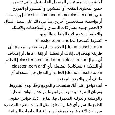
لمنشورات المستخدم المسجل الخاصة بك والتي تتضمن
جميع المحتوى المقدم أو المنشور أو المنشور أو الموزع
على[classter .com and demo.classter.com] بواسطتك
أو بواسطة مستخدمين آخرين، بما في ذلك على سبيل المثال
لا الحصر جميع مشاركات المنتدى والملاحظات والأسئلة
والتعليقات وتحميلات الملفات والفيديو.
كشرط لاستخدامك[classter .com and
demo.classter.com] الخدمات، لن تستخدم البرنامج بأي
طريقة تهدف إلى إتلاف أو تعطيل أو إثقال كاهل أو إضعاف
أي منها[classter .com and demo.classter.com] الخادم
أو الشبكة (الشبكات) المتصلة بأي[classter .com and
demo.classter.com] الخادم أو التدخل في استخدام أي
طرف آخر والتمتع بالموقع.
أنت توافق على أنك ستستخدم الموقع وفقًا لهذه الشروط
وميثاق الشرف وجميع القوانين والقواعد واللوائح المحلية
والوطنية والدولية المعمول بها، بما في ذلك قوانين حقوق
الطبع والنشر وأي قوانين تتعلق بنقل البيانات الفنية المصدرة
من بلدك الإقامة، وجميع قوانين مراقبة الصادرات اليونانية.