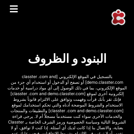
البنود و الظروف
بالتسجيل في الموقع الإلكتروني [classter .com and
demo.classter.com] أو تصفح أو الدخول أو استخدام أي جزء من
الموقع الإلكتروني، بما في ذلك الوصول إلى أي مواد دراسية أو خدمات
إلكترونية أخرى لموقع [classter .com and demo.classter.com]
فإنك تقر بأنك قرأت وفهمت وتوافق على الالتزام قانوناً بشروط
الاستخدام والشروط الموضحة أدناه والتي تحكم استخدامك لموقع
[classter .com and demo.classter.com] والتطبيقات والمنتجات
والخدمات الأخرى سواء كنت مستخدماً مسجلاً أم لا. يرجى قراءة
الشروط التالية وسياسة الخصوصية ورمز الشرف الخاصة بـ Classter
بعناية، والاتصال بنا إذا كانت لديك أي أسئلة. إذا كنت لا توافق، أو لا
تفهم، أو لا ترغب في الالتزام بشروط الاتفاقيات، فيجب عليك عدم