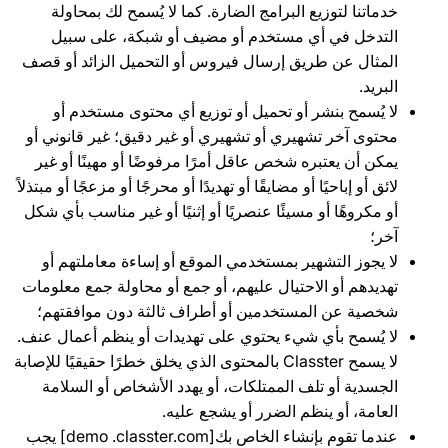
خدماتنا لتوزيع البرامج الضارة. كما لا يُسمح لك بمحاولة
التدخل في أي مستخدم أو مضيف أو شبكة، على سبيل
المثال عن طريق إرسال فيروس أو التحميل الزائد أو قصف
البريد.
لا يُسمح بنشر أو تحميل أو توزيع أي محتوى مستخدم أو
محتوى آخر تشهيري أو تشهيري أو غير دقيق؛ غير قانوني أو
يمكن أن يعتبره شخص عاقل أمرًا مرفوضًا أو مهينًا أو غير
لائق أو إباحيًا أو مضايقًا أو تهديدًا أو محرجًا أو مزعجًا أو مبتذلاً
أو مكروهًا أو مسيئًا عنصريًا أو إثنيًا أو غير مناسب بأي شكل
آخر؛
لا يجوز التشهير بمستخدمي الموقع أو إساءة معاملتهم أو
تهديدهم أو الاحتيال عليهم، أو جمع أو محاولة جمع معلومات
شخصية عن المستخدمين أو أطراف ثالثة دون موافقتهم؛
لا يُسمح بأي شيء يحتوي على تهديدات أو ينظم أعمال عنف.
لا يسمح Classter بالمحتوى الذي يخلق خطرًا حقيقيًا للإصابة
الجسدية أو تلف الممتلكات، أو يهدد الأشخاص أو السلامة
العامة، أو ينظم الضرر أو يشجع عليه.
عندما تقوم بإنشاء الخاص بك[demo .classter.com] يجب