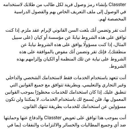
Classter بإنشاء رمز وصول فريد لكل طالب من طلابك لاستخدامه
في الوصول إلى ملف التعريف الخاص بهم والفصول الدراسية
المخصصة لهم.
أنت تقر وتضمن أنك بلغت السن القانوني لإبرام عقد ملزم. إذا كنت
توافق على هذه الشروط نيابةً عن مؤسسة أو كيان (على سبيل
المثال، إذا كنت مسؤولًا يوافق على هذه الشروط نيابةً عن
منطقتك)، فإنك تقر وتضمن أنك مفوض بالموافقة على هذه
الشروط على نيابة عن تلك المنظمة أو الكيان وإلزامهم بهذه
الشروط.
أنت تتعهد باستخدام الخدمات فقط لاستخدامك الشخصي والداخلي
وغير التجاري والتعليمي، وبطريقة تتوافق مع جميع القوانين التي
تنطبق عليك. إذا كان استخدامك للخدمات محظورًا بموجب القوانين
المعمول بها، فلن يُسمح لك باستخدام الخدمات. لا يمكننا ولن نكون
مسؤولين عن استخدامك للخدمات بطريقة تنتهك القانون.
أنت بموجب هذا توافق على تعويض Classter والدفاع عنها وحمايتها
ضد أي وجميع المطالبات والخسائر والالتزامات والنفقات (بما في