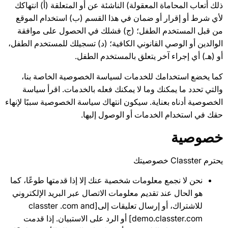
ذلك أتعاب المحاماة المعقولة) الناشئة عن أو المتعلقة (أ) انتهاكك
لأي شرط أو إقرار أو ضمان في هذا القسم (ب) استخدام الموقع
من قبل المستخدم الطفل؛ (ج) فشلك في الحصول على موافقة
الوالدين أو الوصي القانوني الكافية؛ (د) تسجيلك للمستخدم الطفل،
أو (هـ) أي إجراء آخر يتعلق بالمستخدم الطفل.
كما يخضع استخدامك للخدمات لسياسة الخصوصية الخاصة بنا،
والتي تحدد ما يمكنك وما لا يمكنك فعله بالخدمات. اقرأ سياسة
الخصوصية أدناه بعناية. سيكون انتهاك سياسة الخصوصية سببًا لإنهاء
حقك في استخدام الخدمات أو الوصول إليها.
خصوصية
يحترم Classter خصوصيتك
نحن لا نجمع معلومات شخصية عنك إلا إذا قدمتها طوعًا، كما
هو الحال عند تقديم معلومات الاتصال عبر البريد الإلكتروني
للاشتراك، أو إرسال تعليقات إلى[classter .com and
demo.classter.com] أو الرد على الاستبيان. إذا قدمت