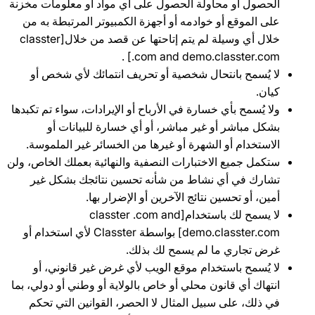
الحصول أو محاولة الحصول على أي مواد أو معلومات مخزنة
على الموقع أو خوادمه أو أجهزة الكمبيوتر المرتبطة به من
خلال أي وسيلة لم يتم إتاحتها عن قصد من خلال[classter
.com and demo.classter.com] .
لا يُسمح بانتحال شخصية أو تحريف انتمائك لأي شخص أو
كيان.
ولا يُسمح بأي خسارة في الأرباح أو الإيرادات، سواء تم تكبدها
بشكل مباشر أو غير مباشر، أو أي خسارة للبيانات أو
الاستخدام أو الشهرة أو غيرها من الخسائر غير الملموسة.
ستكمل جميع الاختبارات النصفية والنهائية بعملك الخاص، ولن
تشارك في أي نشاط من شأنه تحسين نتائجك بشكل غير
أمين، أو تحسين نتائج الآخرين أو الإضرار بها.
لا يسمح لك باستخدام[classter .com and
demo.classter.com] بواسطة Classter لأي استخدام أو
غرض تجاري ما لم يسمح لك بذلك.
لا يُسمح باستخدام موقع الويب لأي غرض غير قانوني، أو
انتهاك أي قانون محلي أو خاص بالولاية أو وطني أو دولي، بما
في ذلك، على سبيل المثال لا الحصر، القوانين التي تحكم