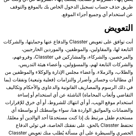
طريق حذف حساب تسجيل الدخول الخاص بك بالموقع والتوقف
عن استخدام أي وجميع أجزاء الموقع.
التعويض
أنت توافق على تعويض Classter والدفاع عنها وحمايتها، والشركات
التابعة لها، والمقاولين، والموظفين، والموردين الخارجيين،
والمرخصين، والشركاء، والمشاركين في Classter، وفروعهم،
والشركات التابعة لهم، والمسؤولين، وأعضاء هيئة التدريس،
والطلاب، والزملاء. وأعضاء مجلس الإدارة والوكلاء والموظفين من
أي مطالبات وخسائر وأضرار والتزامات (فعلية وتبعية) ونفقات (بما
في ذلك الرسوم والمصاريف القانونية والدعاوى والأحكام وتكاليف
التقاضي وأتعاب المحاماة) الناشئة عن أي استخدام أو إساءة
استخدام موقع الويب، أو أي انتهاك للشروط، أو أي خرق للإقرارات
والضمانات والمواثيق الواردة هنا، سواء بواسطتك أو بواسطة أي
مستخدم طفل مرتبط بك إذا كنت مستخدمًا أحد الوالدين أو معلمًا.
تحتفظ Classter بالحق، على نفقتك الخاصة، في تولي الدفاع
الحصري والسيطرة على أي مسألة يُطلب منك تعويض Classter