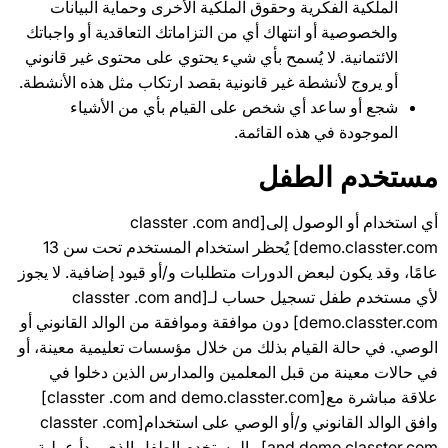
الملكية الفكرية وحقوق الملكية الأخرى وحماية البيانات
والخصوصية أو انتهاك أي من التزاماتك التعاقدية أو واجباتك
الائتمانية. لا يُسمح بأي شيء يحتوي على محتوى غير قانوني
أو يروج لأنشطة غير قانونية بقصد ارتكاب مثل هذه الأنشطة.
شجع أو ساعد أي شخص على القيام بأي من الأشياء
الموجودة في هذه القائمة.
مستخدم الطفل
أي استخدام أو الوصول إلى[classter .com and
demo.classter.com] يُحظر استخدام المستخدم تحت سن 13
عامًا، وقد يكون لبعض الدورات متطلبات و/أو قيود إضافية. لا يجوز
لأي مستخدم طفل تسجيل حساب لـ[classter .com and
demo.classter.com] دون موافقة وموافقة من الوالد القانوني أو
الوصي. في حالة القيام بذلك من خلال مؤسسات تعليمية معينة، أو
في حالات معينة من قبل المعلمين والمدارس الذين دخلوا في
علاقة مباشرة مع[classter .com and demo.classter.com]
وافق الوالد القانوني و/أو الوصي على استخدام[classter .com
and demo.classter.com] . المستخدم الطفل الذي يبدأ عملية