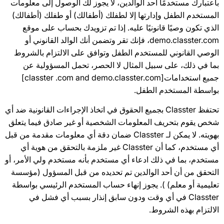
باعتبارك مستخدمًا أحد الوالدين، لا يجوز لك الوصول إلى معلومات
المستخدم الطفل وإدارتها إلا لطفلك (أطفالك) أو طفلك (أطفالك)
الذي تكون وصيًا قانونيًا عليه. إذا تم تزويدك بحساب على موقع
demo.classter.com، فإنك تقر وتضمن أنك الوالد القانوني أو
الوصي القانوني للمستخدم الطفل وتوافق على الالتزام بالشروط
بما في ذلك، على سبيل المثال لا الحصر، تحمل المسؤولية عن
جميع استخدامات[classter .com and demo.classter.com]
بواسطة المستخدم الطفل.
تحتفظ Classter بجميع الحقوق في اتخاذ الإجراءات القانونية ضد أي
شخص يقوم بتحريف المعلومات الشخصية أو غير صادق فيما يتعلق
بهويته. لا يمكن لـ Classter ضمان دقة أي معلومات مقدمة من قبل
أي مستخدم، كما أن Classter غير ملزمة بالتحقق من هوية أي
مستخدم، بما في ذلك ادعاء أي مستخدم بأنه مستخدم ولي الأمر، أو
التحقق من أن أحد الوالدين تم تحديده من قبل المسؤول (مؤسسة
تعليمية أو معلم) ). يجوز إنهاء حساب المستخدم الرئيسي بواسطة
Classter في أي وقت ودون سابق إنذار بسبب أي فشل في
الالتزام بهذه الشروط.