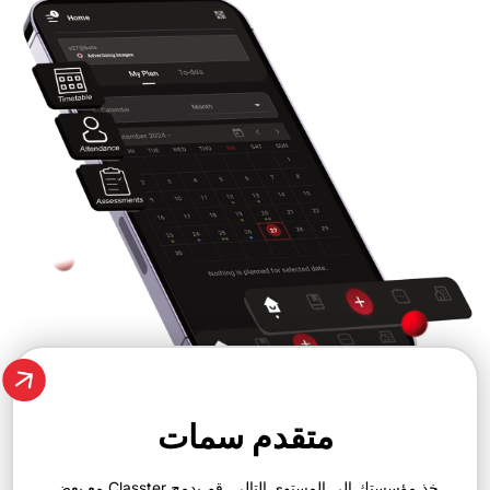
متقدم سمات
خذ مؤسستك إلى المستوى التالي. قم بدمج Classter مع بعض