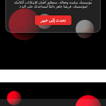
مؤسستك سلسة وفعالة، ستطلق العنان للإمكانات الكاملة
لمؤسستك. فريقنا جاهز دائمًا لمساعدتك على البدء.
تحدث إلى خبير