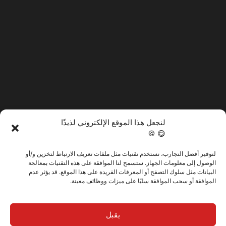
لنجعل هذا الموقع الإلكتروني لذيذًا
😋 🍪
لتوفير أفضل التجارب، نستخدم تقنيات مثل ملفات تعريف الارتباط لتخزين و/أو
@2025 فيرتيتك. كل الحقوق محفوظة.
الوصول إلى معلومات الجهاز. ستسمح لنا الموافقة على هذه التقنيات بمعالجة
البيانات مثل سلوك التصفح أو المعرفات الفريدة على هذا الموقع. قد يؤثر عدم
الموافقة أو سحب الموافقة سلبًا على ميزات ووظائف معينة.
سياسة الخصوصية
يقبل