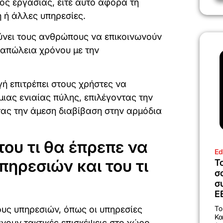
ος εργασίας, είτε αυτό αφορά τη
ή ή άλλες υπηρεσίες.
νει τους ανθρώπους να επικοινωνούν
 απώλεια χρόνου με την
γή επιτρέπει στους χρήστες να
ιας ενιαίας πύλης, επιλέγοντας την
ας την άμεση διαβίβαση στην αρμόδια
του τι θα έπρεπε να
Ed
πηρεσιών και του τι
Τ
σ
σ
Ε
Το
υς υπηρεσιών, όπως οι υπηρεσίες
Κα
νουν τακτικές επισκέψεις στο χώρο