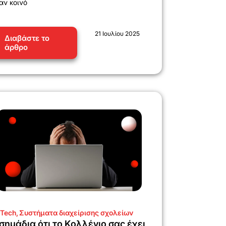
αν κοινό
21 Ιουλίου 2025
Διαβάστε το
άρθρο
Tech
,
Συστήματα διαχείρισης σχολείων
 σημάδια ότι το Κολλέγιο σας έχει