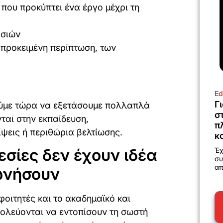
 που προκύπτει ένα έργο μέχρι τη
ασιών
 προκειμένη περίπτωση, των
Ed
Γ
ούμε τώρα να εξετάσουμε πολλαπλά
σ
αι στην εκπαίδευση,
π
ψεις ή περιθώρια βελτίωσης.
κ
εσίες δεν έχουν ιδέα
Έχ
συ
απ
νωνήσουν
φοιτητές και το ακαδημαϊκό και
κολεύονται να εντοπίσουν τη σωστή