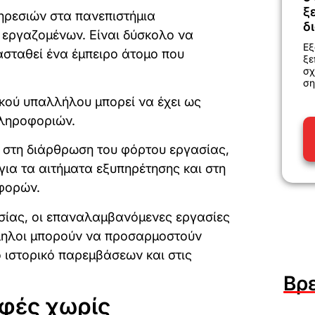
ξ
ηρεσιών στα πανεπιστήμια
δ
εργαζομένων. Είναι δύσκολο να
Εξ
τασταθεί ένα έμπειρο άτομο που
ξε
σχ
ση
κού υπαλλήλου μπορεί να έχει ως
πληροφοριών.
 στη διάρθρωση του φόρτου εργασίας,
ια τα αιτήματα εξυπηρέτησης και στη
φορών.
υσίας, οι επαναλαμβανόμενες εργασίες
ληλοι μπορούν να προσαρμοστούν
ιστορικό παρεμβάσεων και στις
Βρ
φές χωρίς