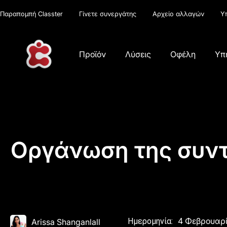
Παραπομπή Classter
Γίνετε συνεργάτης
Αρχείο αλλαγών
Υ
Προϊόν
Λύσεις
Οφέλη
Υπ
Οργάνωση της συντή
4 Φεβρουαρ
Ημερομηνία:
Arissa Shanganlall