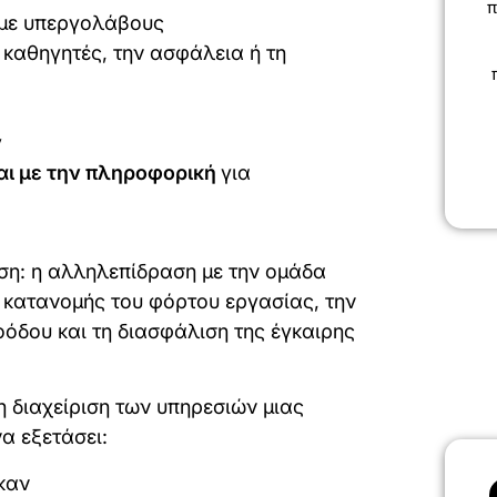
π
ε με υπεργολάβους
καθηγητές, την ασφάλεια ή τη
ν
αι με την πληροφορική
για
άση: η αλληλεπίδραση με την ομάδα
ς κατανομής του φόρτου εργασίας, την
δου και τη διασφάλιση της έγκαιρης
 η διαχείριση των υπηρεσιών μιας
α εξετάσει:
καν