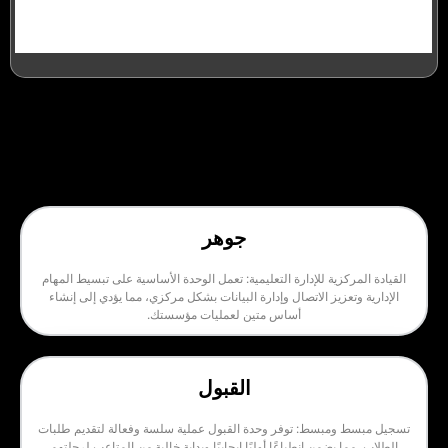
جوهر
زية للإدارة التعليمية: تعمل الوحدة الأساسية على تبسيط المهام
زيز الاتصال وإدارة البيانات بشكل مركزي، مما يؤدي إلى إنشاء
أساس متين لعمليات مؤسستك.
القبول
مبسط: توفر وحدة القبول عملية سلسة وفعالة لتقديم طلبات
يضمن انطباعًا أوليًا إيجابيًا وبداية خالية من المتاعب لرحلتهم