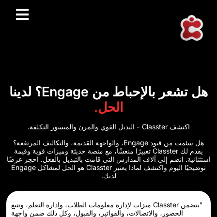
حباط من Engage؟ لدينا
الحل.
هل سئمت من قيود Engage، والواجهة القديمة، والتكاليف المرتفعة؟
يقدم لك Classter تغييرًا منعشًا، مع منصة حديثة وميزات قوية وقيمة
إلى آلاف المدارس التي قامت بالتبديل بالفعل. احجز عرضًا
توضيحيًا اليوم واكتشف لماذا يعتبر Classter هو الحل لمشاكل Engage
لديك.
"يتضمن Classter ميزات لإدارة معلومات الطلاب، وإدارة التعلم، وتتبع
، والاتصالات، والفواتير، والقبول، وكل ذلك ضمن واجهة