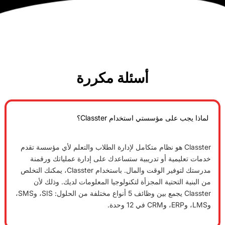
أسئلة مكررة
مؤسستي استخدام Classter؟
Cla هو نظام متكامل لإدارة الطلاب والتعلم لأي مؤسسة تقدم
 أو تدريبية ستساعدك على إدارة عملياتك ورقمنة
مدرستك لتوفير الوقت والمال. باستخدام Classter، يمكنك التخلص
تية المجزأة لتكنولوجيا المعلومات لديك. وذلك لأن
Classter يجمع بين وظائف 5 أنواع مختلفة من الحلول: SIS، وSMS،