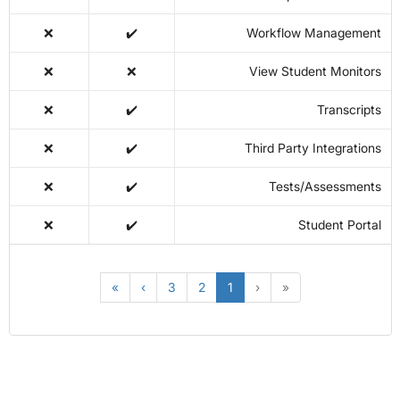
❌
✔️
Workflow
❌
❌
View Stud
❌
✔️
❌
✔️
Third Part
❌
✔️
Tests
❌
✔️
S
»
›
3
2
1
‹
«