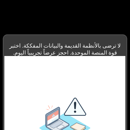
لأنظمة القديمة والبيانات المفككة. اختبر
صة الموحدة. احجز عرضاً تجريبياً اليوم.