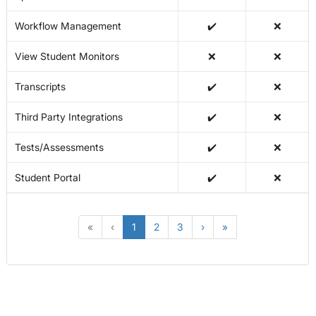
Workflow Management
✔️
❌
View Student Monitors
❌
❌
Transcripts
✔️
❌
Third Party Integrations
✔️
❌
Tests/Assessments
✔️
❌
Student Portal
✔️
❌
«
‹
1
2
3
›
»