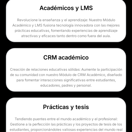
Académicos y LMS
Revolucione la enseñanza y el aprendizaje: Nuestro Módulo
Académico y LMS fusiona tecnología innovadora con las mejores
prácticas educativas, fomentando experiencias de aprendizaje
atractivas y eficaces tanto dentro como fuera del aula.
CRM académico
Creación de relaciones educativas sólidas: Aumente la participación
de su comunidad con nuestro Módulo de CRM Académico, diseñado
para fomentar interacciones significativas entre estudiantes,
educadores, padres y personal.
Prácticas y tesis
Tendiendo puentes entre el mundo académico y el profesional:
Gestione a la perfección las prácticas y los proyectos de tesis de los
estudiantes, proporcionándoles valiosas experiencias del mundo real