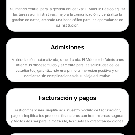
Su mando central para la gestión educativa: El Módulo Básico agiliza
las tareas administrativas, mejora la comunicación y centraliza la
gestión de datos, creando una base sólida para las operaciones de
su institución.
Admisiones
Matriculación racionalizada, simplificada: El Módulo de Admisiones
ofrece un proceso fluido y eficiente para las solicitudes de los
estudiantes, garantizando una primera impresión positiva y un
comienzo sin complicaciones de su viaje educativo.
Facturación y pagos
Gestión financiera simplificada: nuestro módulo de facturación y
pagos simplifica los procesos financieros con herramientas seguras
y fáciles de usar para la matrícula, las cuotas y otras transacciones.