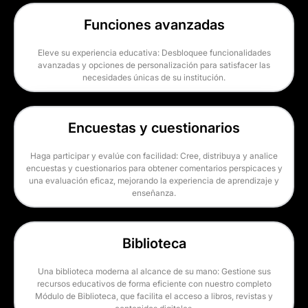
Funciones avanzadas
Eleve su experiencia educativa: Desbloquee funcionalidades
avanzadas y opciones de personalización para satisfacer las
necesidades únicas de su institución.
Encuestas y cuestionarios
Haga participar y evalúe con facilidad: Cree, distribuya y analice
encuestas y cuestionarios para obtener comentarios perspicaces y
una evaluación eficaz, mejorando la experiencia de aprendizaje y
enseñanza.
Biblioteca
Una biblioteca moderna al alcance de su mano: Gestione sus
recursos educativos de forma eficiente con nuestro completo
Módulo de Biblioteca, que facilita el acceso a libros, revistas y