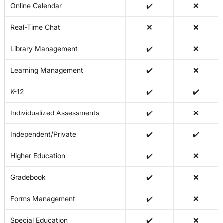
Online Calendar
✔️
❌
Real-Time Chat
❌
❌
Library Management
✔️
❌
Learning Management
✔️
❌
K-12
✔️
✔️
Individualized Assessments
✔️
❌
Independent/Private
✔️
✔️
Higher Education
✔️
❌
Gradebook
✔️
❌
Forms Management
✔️
❌
Special Education
✔️
❌