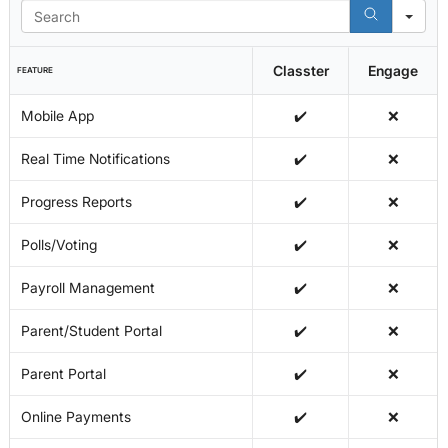
Se
Classter
Engage
FEATURE
Mobile App
✔️
❌
Real Time Notifications
✔️
❌
Progress Reports
✔️
❌
Polls/Voting
✔️
❌
Payroll Management
✔️
❌
Parent/Student Portal
✔️
❌
Parent Portal
✔️
❌
Online Payments
✔️
❌