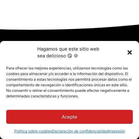
Hagamos que este sitio web
¿Listo para empezar con
sea delicioso 😋 🍪
Classter?
Para ofrecer las mejores experiencias, utilizamos tecnologías como las
cookies para almacenar y/o acceder a la información del dispositivo. El
Sabemos que la implantación y la migración de datos a un nuevo
consentimiento a estas tecnologías nos permitirá procesar datos como el
sistema pueden ser tareas complejas. Nuestro equipo de
comportamiento de navegación o identificaciones únicas en este sitio.
expertos trabajará estrechamente con usted para gestionar el
No consentir o retirar el consentimiento puede afectar negativamente a
proceso de implantación. Garantizaremos una transferencia
determinadas características y funciones.
fluida de la información crítica y minimizaremos cualquier
interrupción de sus operaciones diarias.
Acepte
Política sobre cookies
Declaración de confidencialidad
Impresión