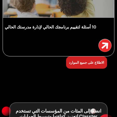
10 أسئلة لتقييم برنامجك الحالي لإدارة مدرستك الحالي
الاطلاع على جميع الموارد
انضم إلى المئات من المؤسسات التي تستخدم
Classter لتعزيز كفاءتها وتبسيط العمليات