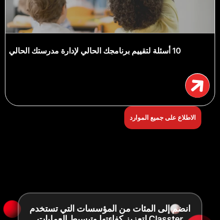
10 أسئلة لتقييم برنامجك الحالي لإدارة مدرستك الحالي
الاطلاع على جميع الموارد
انضم إلى المئات من المؤسسات التي تستخدم
Classter لتعزيز كفاءتها وتبسيط العمليات