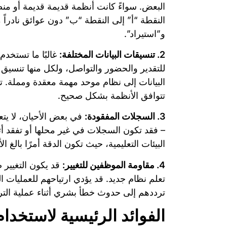
البعض. سواءً كانت أنظمة قديمة قديمة أو منصا
النقطة “أ” إلى النقطة “ب” دون عوائق نادراً 
و”استيراد”.
2. تنسيقات البيانات المختلفة:
غالبًا ما تستخد
للتقدير والحضور والتواصل، ولكل منها تنسيق
البيانات إلى نظام موحد مهمة معقدة ومملة. تزد
تتوافق الأنظمة بشكل صحيح.
3. السجلات المفقودة:
في بعض الأحيان، لا يتع
– فقد تكون السجلات في غير محلها أو تفقد أث
البيئات التعليمية، حيث تكون الدقة أمرًا بالغ الأ
4. مقاومة الموظفين للتغيير:
قد يكون التغيير 
تعلم نظام جديد. قد يؤدي ارتياحهم للعمليات ال
ترددهم إلى حدوث خطأ بشري أثناء عملية التر
الفوائد الرئيسية لاستخدا