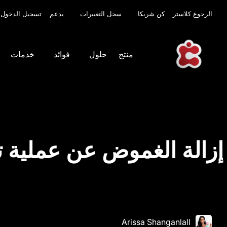
الرجوع كلاستر
كن شريكا
سجل التغييرات
يدعم
تسجيل الدخول
منتج
حلول
فوائد
خدمات
إزالة الغموض عن عملية ت
Arissa Shanganlall