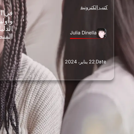
كتب إلكترونية
في ال
وأولي
الدلي
Julia Dinella
المنص
22 يناير، 2024
Date: