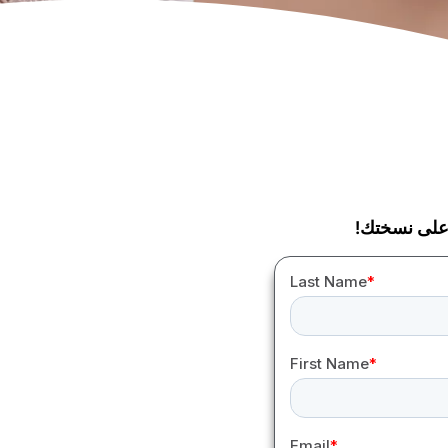
لى نسختك!