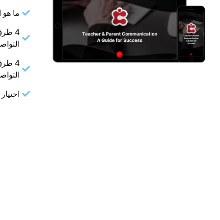
ما هو ا
4 طرق
التواص
4 طرق
التواص
اختيار 