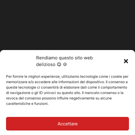
Rendiamo questo sito web
delizioso 😋 🍪
Per fornire le migliori esperienze, utilizziamo tecnologie come i cookie per
memorizzare e/o accedere alle informazioni del dispositivo. Il consenso a
@2025 Vertitech. Tutti i diritti riservati.
queste tecnologie ci consentirà di elaborare dati come il comportamento
di navigazione o gli ID univoci su questo sito. Il mancato consenso o la
revoca del consenso possono influire negativamente su alcune
caratteristiche e funzioni.
Informativa sulla privacy
Accettare