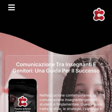
Comunicazione Tra Insegnanti E
Genitori: Una Guida Per Il Successo
Nell’educazione contemporanea, la
comunicazione insegnante-genitori-
studenti è fondamentale. Questa guida
tratta le sfide, le strategie, i vantaggi e