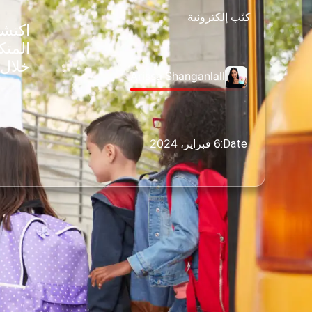
كتب إلكترونية
اكتشف
خلال 
Arissa Shanganlall
6 فبراير، 2024
Date: