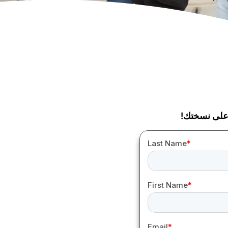
لى نسختك!