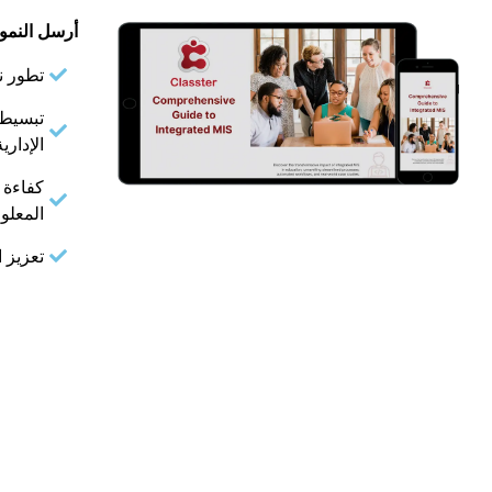
أرسل النمو
تطور ن
تبسيط 
الإداري
كفاءة ا
المعلوم
تعزيز ا