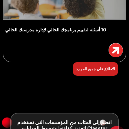
10 أسئلة لتقييم برنامجك الحالي لإدارة مدرستك الحالي
الاطلاع على جميع الموارد
انضم إلى المئات من المؤسسات التي تستخدم
Classter لتعزيز كفاءتها وتبسيط العمليات