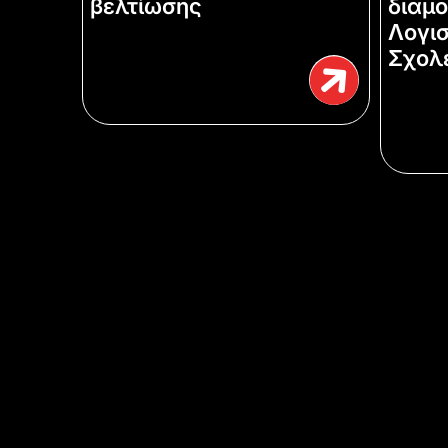
βελτίωσης
διαμ
Λογισ
Σχολε