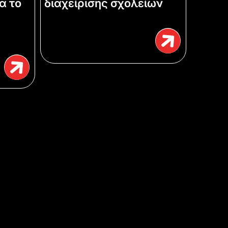
α το
διαχείρισης σχολείων