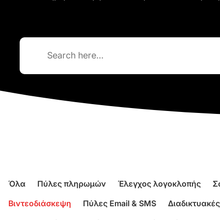
Search
for:
Όλα
Πύλες πληρωμών
Έλεγχος λογοκλοπής
Σ
Βιντεοδιάσκεψη
Πύλες Email & SMS
Διαδικτυακές