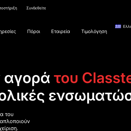
ποστήριξη
Συνδεθείτε
Ελλ
ηρεσίες
Πόροι
Εταιρεία
Τιμολόγηση
ν αγορά
του Classt
ολικές ενσωματώσ
τα του
 απλοποιούν
χείριση.