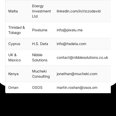
Energy
Malta
Investment
linkedin.com/in/rizzodavid
e
Ltd
Trinidad &
Pixelume
info@pixelu.me
p
Tobago
Cyprus
H.S. Data
info@hsdata.com
h
UK &
Nibble
contact@nibblesolutions.co.uk
n
Mexico
Solutions
Mucheki
Kenya
jonathan@mucheki.com
m
Consulting
Oman
OSOS
martin.roshan@osos.om
o