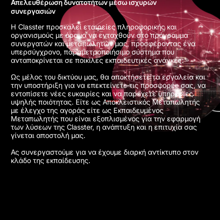
Απελευθέρωση δυνατοτήτων μέσω ισχυρών
συνεργασιών
Η Classter προσκαλεί εταιρείες πληροφορικής και
οργανισμούς με όραμα να ενταχθούν στο πρόγραμμα
συνεργατών και μεταπωλητών μας, προσφέροντας ένα
υπερσύγχρονο, παραμετροποιήσιμο σύστημα που
ανταποκρίνεται σε ποικίλες εκπαιδευτικές ανάγκες.
Ως μέλος του δικτύου μας, θα αποκτήσετε τα εργαλεία και
την υποστήριξη για να επεκτείνετε τις προσφορές σας, να
εντοπίσετε νέες ευκαιρίες και να παρέχετε υπηρεσίες
υψηλής ποιότητας. Είτε ως Αποκλειστικός Μεταπωλητής
με έλεγχο της αγοράς είτε ως Εκπαιδευμένος
Μεταπωλητής που είναι εξοπλισμένος για την εφαρμογή
των λύσεων της Classter, η ανάπτυξη και η επιτυχία σας
γίνεται αποστολή μας.
Ας συνεργαστούμε για να έχουμε διαρκή αντίκτυπο στον
κλάδο της εκπαίδευσης.