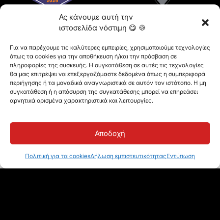
Ας κάνουμε αυτή την
ιστοσελίδα νόστιμη 😋 🍪
Για να παρέχουμε τις καλύτερες εμπειρίες, χρησιμοποιούμε τεχνολογίες
όπως τα cookies για την αποθήκευση ή/και την πρόσβαση σε
πληροφορίες της συσκευής. Η συγκατάθεση σε αυτές τις τεχνολογίες
θα μας επιτρέψει να επεξεργαζόμαστε δεδομένα όπως η συμπεριφορά
περιήγησης ή τα μοναδικά αναγνωριστικά σε αυτόν τον ιστότοπο. Η μη
συγκατάθεση ή η απόσυρση της συγκατάθεσης μπορεί να επηρεάσει
αρνητικά ορισμένα χαρακτηριστικά και λειτουργίες.
Αποδοχή
Συχνές ερωτήσεις
Πολιτική για τα cookies
Δήλωση εμπιστευτικότητας
Εντύπωση
Γιατί το ίδρυμά μου πρέπει να χρησιμοποιήσει το
Classter;