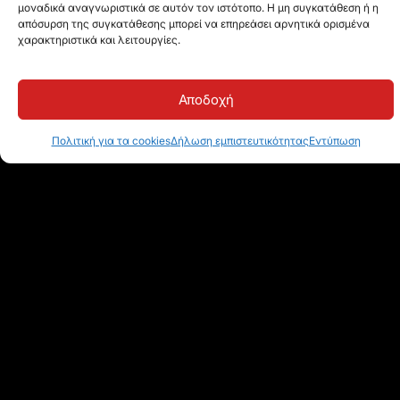
μοναδικά αναγνωριστικά σε αυτόν τον ιστότοπο. Η μη συγκατάθεση ή η
απόσυρση της συγκατάθεσης μπορεί να επηρεάσει αρνητικά ορισμένα
χαρακτηριστικά και λειτουργίες.
Αποδοχή
Πολιτική για τα cookies
Δήλωση εμπιστευτικότητας
Εντύπωση
Προσλαμβάνουμε!
Αναζητούμε συνεχώς
ταλαντούχους και
παθιασμένους ανθρώπους
με ηγετικές ικανότητες.
Δεσμευόμαστε να τους
βοηθήσουμε να
αναπτύξουν στο έπακρο τις
δυνατότητές τους.