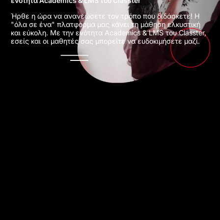
ενότητα Academics & LMS του Classter
Ήρθε η ώρα να ανανεώσετε τον τρόπο που διδάσκετε! Η
"όλα σε ένα" πλατφόρμα μας κάνει τη μάθηση ελκυστική
και εύκολη. Με την ενότητα Academics & LMS του Classter,
εσείς και οι μαθητές σας μπορείτε να ευδοκιμήσετε μαζί.