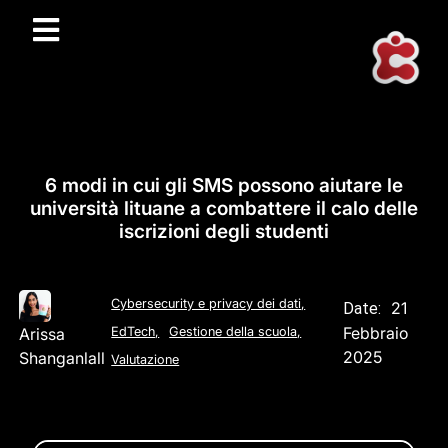
6 modi in cui gli SMS possono aiutare le
università lituane a combattere il calo delle
iscrizioni degli studenti
Cybersecurity e privacy dei dati
,
21
Date:
Febbraio
Arissa
EdTech
,
Gestione della scuola
,
2025
Shanganlall
Valutazione