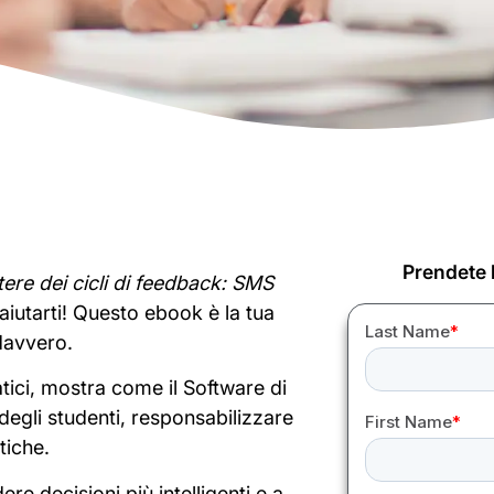
Prendete l
otere dei cicli di feedback: SMS
aiutarti! Questo ebook è la tua
davvero.
atici, mostra come il Software di
 degli studenti, responsabilizzare
tiche.
re decisioni più intelligenti e a