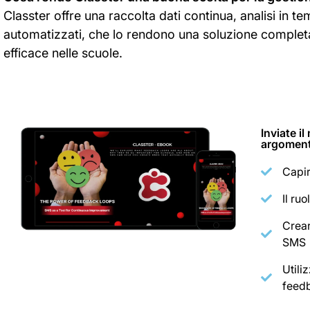
Classter offre una raccolta dati continua, analisi in te
automatizzati, che lo rendono una soluzione completa
efficace nelle scuole.
Inviate i
argoment
Capir
Il ru
Crear
SMS
Utili
feedb