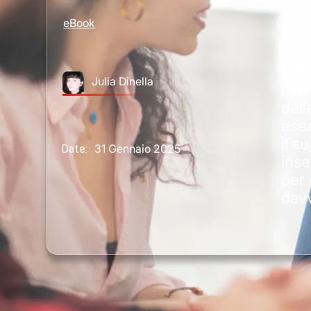
eBook
Sei 
un 
Fee
Julia Dinella
semp
dell
esem
il s
31 Gennaio 2025
Date:
inse
per 
dav