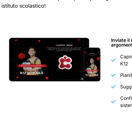
istituto scolastico!
Inviate i
argoment
Capir
K12
Piani
Sugge
Confi
sist