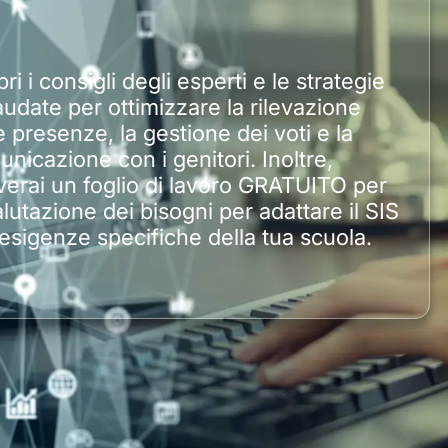
ri i consigli degli esperti e le strategie
audate per ottimizzare la rilevazione
e presenze, la gestione dei voti e la
nicazione con i genitori. Inoltre,
verai un foglio di lavoro GRATUITO per
alutazione dei bisogni per adattare il SIS
 esigenze specifiche della tua scuola.