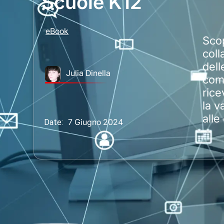
Scuole K12
eBook
Scop
coll
dell
Julia Dinella
comu
rice
la v
alle
7 Giugno 2024
Date: