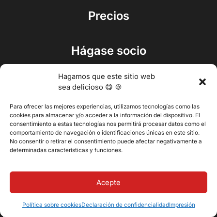
Precios
Hágase socio
Hagamos que este sitio web
sea delicioso 😋 🍪
Reciba un gran consejo en
Para ofrecer las mejores experiencias, utilizamos tecnologías como las
su bandeja de entrada cada
cookies para almacenar y/o acceder a la información del dispositivo. El
dos semanas
consentimiento a estas tecnologías nos permitirá procesar datos como el
comportamiento de navegación o identificaciones únicas en este sitio.
No consentir o retirar el consentimiento puede afectar negativamente a
determinadas características y funciones.
Acepte
Política sobre cookies
Declaración de confidencialidad
Impresión