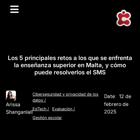
Los 5 principales retos a los que se enfrenta
la enseñanza superior en Malta, y cómo
puede resolverlos el SMS
Ciberseguridad y privacidad de los
12 de
Date:
datos
/
febrero de
Arissa
EdTech
/
Evaluación
/
2025
Shanganlall
Gestión escolar