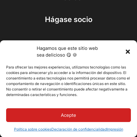
Hágase socio
Reciba un gran consejo en
Hagamos que este sitio web
sea delicioso 😋 🍪
su bandeja de entrada cada
dos semanas
Para ofrecer las mejores experiencias, utilizamos tecnologías como las
cookies para almacenar y/o acceder a la información del dispositivo. El
consentimiento a estas tecnologías nos permitirá procesar datos como el
comportamiento de navegación o identificaciones únicas en este sitio.
No consentir o retirar el consentimiento puede afectar negativamente a
determinadas características y funciones.
Acepte
Política sobre cookies
Declaración de confidencialidad
Impresión