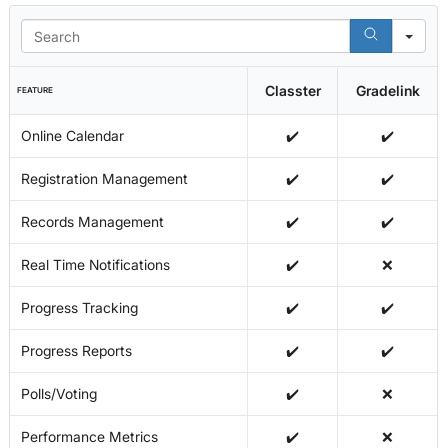
Se
Classter
Gradelink
FEATURE
Online Calendar
✔️
✔️
Registration Management
✔️
✔️
Records Management
✔️
✔️
Real Time Notifications
✔️
❌
Progress Tracking
✔️
✔️
Progress Reports
✔️
✔️
Polls/Voting
✔️
❌
Performance Metrics
✔️
❌