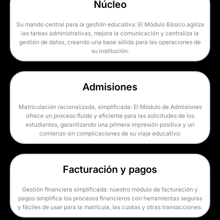
Núcleo
Su mando central para la gestión educativa: El Módulo Básico agiliza
las tareas administrativas, mejora la comunicación y centraliza la
gestión de datos, creando una base sólida para las operaciones de
su institución.
Admisiones
Matriculación racionalizada, simplificada: El Módulo de Admisiones
ofrece un proceso fluido y eficiente para las solicitudes de los
estudiantes, garantizando una primera impresión positiva y un
comienzo sin complicaciones de su viaje educativo.
Facturación y pagos
Gestión financiera simplificada: nuestro módulo de facturación y
pagos simplifica los procesos financieros con herramientas seguras
y fáciles de usar para la matrícula, las cuotas y otras transacciones.