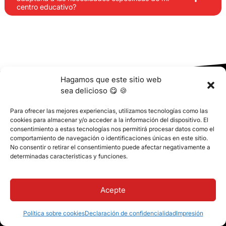
centro educativo?
Hagamos que este sitio web
sea delicioso 😋 🍪
¿Listo para empezar con
Para ofrecer las mejores experiencias, utilizamos tecnologías como las
cookies para almacenar y/o acceder a la información del dispositivo. El
Classter?
consentimiento a estas tecnologías nos permitirá procesar datos como el
comportamiento de navegación o identificaciones únicas en este sitio.
No consentir o retirar el consentimiento puede afectar negativamente a
Sabemos que la implantación y la migración de datos a un nuevo
sistema pueden ser tareas complejas. Nuestro equipo de
determinadas características y funciones.
expertos trabajará estrechamente con usted para gestionar el
proceso de implantación. Garantizaremos una transferencia
fluida de la información crítica y minimizaremos cualquier
Acepte
interrupción de sus operaciones diarias.
Política sobre cookies
Declaración de confidencialidad
Impresión