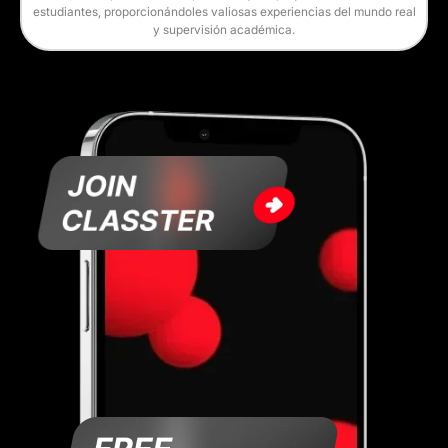
estudiantes, proporcionándoles valiosas experiencias del mundo real
y supervisión académica.