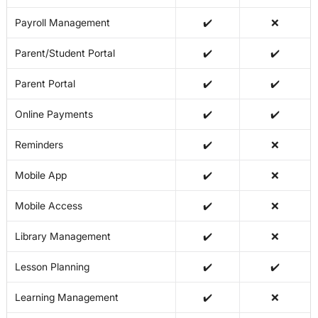
Payroll Management
✔️
❌
Parent/Student Portal
✔️
✔️
Parent Portal
✔️
✔️
Online Payments
✔️
✔️
Reminders
✔️
❌
Mobile App
✔️
❌
Mobile Access
✔️
❌
Library Management
✔️
❌
Lesson Planning
✔️
✔️
Learning Management
✔️
❌