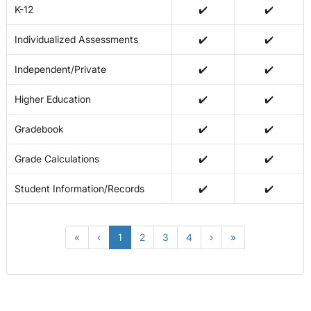
K-12
✔️
✔️
Individualized Assessments
✔️
✔️
Independent/Private
✔️
✔️
Higher Education
✔️
✔️
Gradebook
✔️
✔️
Grade Calculations
✔️
✔️
Student Information/Records
✔️
✔️
«
‹
1
2
3
4
›
»