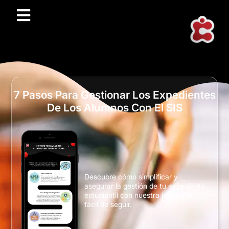
7 Pasos Para Gestionar Los Expedientes
De Los Alumnos Con El SIS
Descubre cómo simplificar y
asegurar la gestión de tu expediente
estudiantil con nuestra infografía
fácil de seguir.