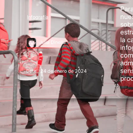
Para
nues
Infografía
sobr
estr
la c
Julia Dinella
info
comu
admi
sens
24 de enero de 2024
Date:
proc