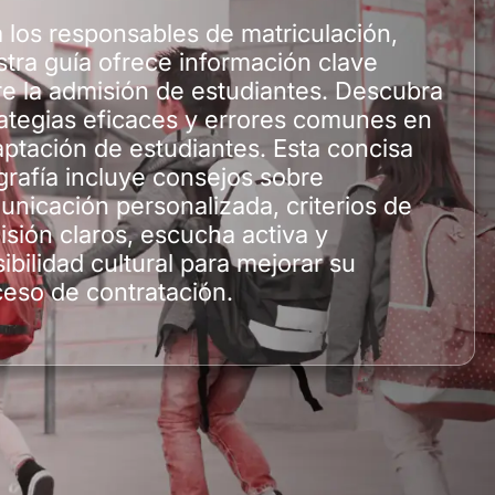
 los responsables de matriculación,
tra guía ofrece información clave
e la admisión de estudiantes. Descubra
ategias eficaces y errores comunes en
aptación de estudiantes. Esta concisa
grafía incluye consejos sobre
nicación personalizada, criterios de
sión claros, escucha activa y
ibilidad cultural para mejorar su
eso de contratación.