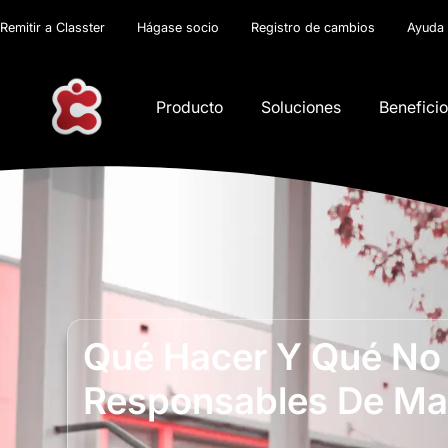
Remitir a Classter
Hágase socio
Registro de cambios
Ayuda
Producto
Soluciones
Benefici
Qué Hacer Y Qué No 
Responsables De Mat