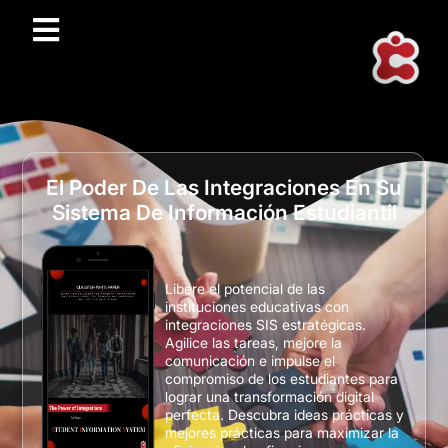
El Poder De Las Integraciones En Su
Sistema De Información Estudiantil
Libere el potencial de las
instituciones educativas con
integraciones SIS estratégicas.
Agilice las tareas, mejore la
comunicación e impulse el
compromiso de los estudiantes para
lograr una transformación digital
perfecta. Descubra ideas prácticas y
mejores prácticas para maximizar la