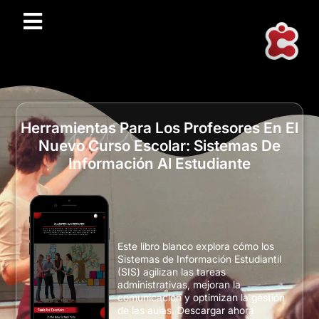
Herramientas Para Los Profesores En El
Nuevo Curso Escolar: Sistemas De
Información Al Estudiante
Este libro blanco explora cómo los
Sistemas de Información Estudiantil
(SIS) agilizan las tareas
administrativas, mejoran la
comunicación y optimizan la gestión
de las aulas. Descargar ahora