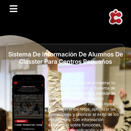
Sistema De Información De Alumnos De
Classter Para Centros Pequeños
Descubre cómo puede prosperar tu
pequeña escuela con el Sistema de
Información Estudiantil a medida de
Classter. Nuestro libro blanco
gratuito proporciona valiosas ideas
para superar los retos, optimizar las
operaciones y priorizar el éxito de los
estudiantes. Con información
exhaustiva sobre funciones,
estrategias de aplicación y estudios