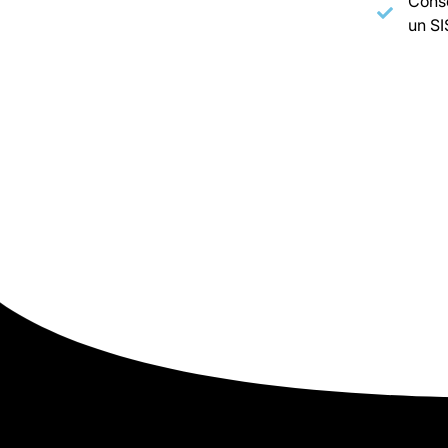
Conse
un SI