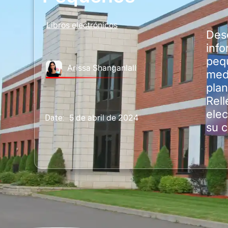
Libros electrónicos
Des
info
peq
Arissa Shanganlall
medi
plan
Rell
elec
5 de abril de 2024
Date:
su 