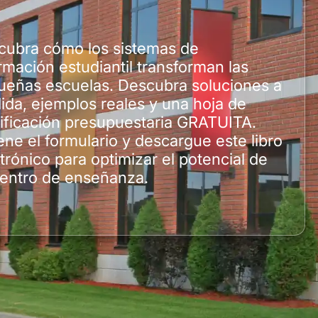
cubra cómo los sistemas de
rmación estudiantil transforman las
ueñas escuelas. Descubra soluciones a
da, ejemplos reales y una hoja de
ificación presupuestaria GRATUITA.
ene el formulario y descargue este libro
trónico para optimizar el potencial de
centro de enseñanza.