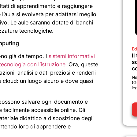
ultati di apprendimento e raggiungere
 l’aula si evolverà per adattarsi meglio
vo. Le aule saranno dotate di banchi
ezzature tecnologiche.
mputing
Ed
Il
tono già da tempo. I
sistemi informativi
sc
tecnologia con l’istruzione.
Ora, queste
co
oni, analisi e dati preziosi e renderli
Ne
su cloud: un luogo sicuro e dove quasi
(G
le
ossono salvare ogni documento e
e facilmente accessibile online. Gli
eriale didattico a disposizione degli
entendo loro di apprendere e