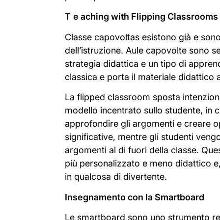
T
e
aching with Flipping Classrooms
Classe capovolta
s
esistono già e
son
dell’istruzione. Aule capovolte
sono
se
strategia didattica e un tipo di appre
classica e porta il materiale didattico al
La flipped classroom sposta intenzio
modello incentrato sullo studente, in cu
approfondire gli argomenti e creare 
significative, mentre gli studenti veng
argomenti al di fuori della classe. Qu
più personalizzato e meno didattico e,
in qualcosa di divertente.
Insegnamento con la Smartboard
Le smartboard sono uno strumento re