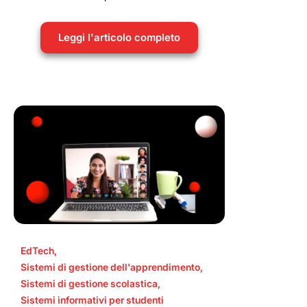
Leggi l'articolo completo
EdTech
,
Sistemi di gestione dell'apprendimento
,
Sistemi di gestione scolastica
,
Sistemi informativi per studenti