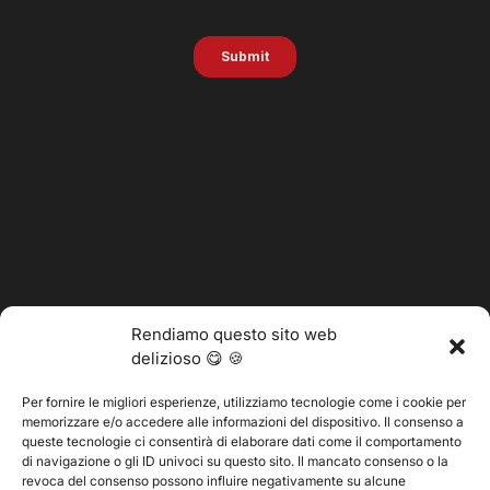
Rendiamo questo sito web
delizioso 😋 🍪
Per fornire le migliori esperienze, utilizziamo tecnologie come i cookie per
memorizzare e/o accedere alle informazioni del dispositivo. Il consenso a
@2025 Vertitech. Tutti i diritti riservati.
queste tecnologie ci consentirà di elaborare dati come il comportamento
di navigazione o gli ID univoci su questo sito. Il mancato consenso o la
revoca del consenso possono influire negativamente su alcune