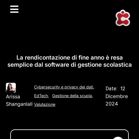
La rendicontazione di fine anno è resa
semplice dal software di gestione scolastica
Cybersecurity e privacy dei dati
,
12
Date:
Dicembre
Arissa
EdTech
,
Gestione della scuola
,
2024
Shanganlall
Valutazione