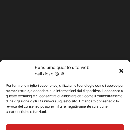
Rendiamo questo sito web
delizioso 😋 🍪
Per fornire le migliori esperienze, utilizziamo tecnologie come i cookie per
memorizzare e/o accedere alle informazioni del dispositivo. Il consenso a
@2025 Vertitech. Tutti i diritti riservati.
queste tecnologie ci consentirà di elaborare dati come il comportamento
di navigazione o gli ID univoci su questo sito. Il mancato consenso o la
revoca del consenso possono influire negativamente su alcune
caratteristiche e funzioni.
Informativa sulla privacy