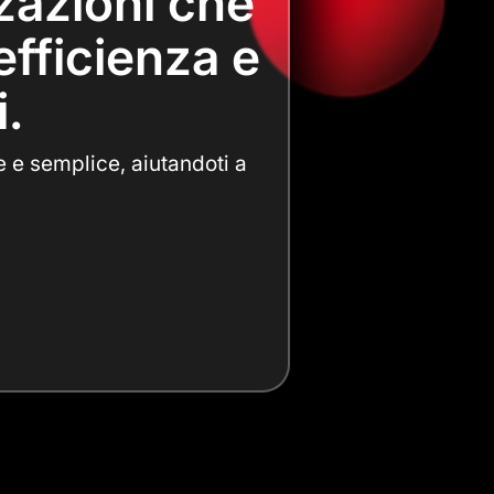
zzazioni che
efficienza e
i.
e e semplice, aiutandoti a