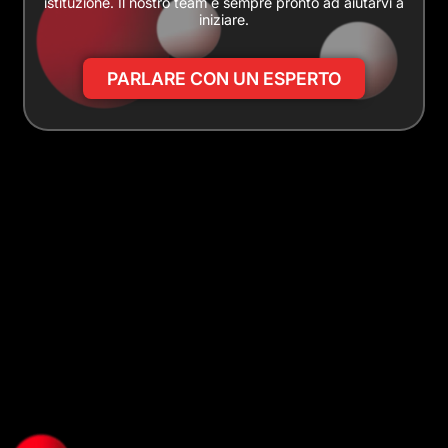
istituzione. Il nostro team è sempre pronto ad aiutarvi a
iniziare.
PARLARE CON UN ESPERTO