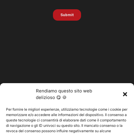
Rendiamo questo sito web
delizioso 😋 🍪
Per fornire le migliori esperienze, utilizziamo tecnologie come i cookie per
memorizzare e/o accedere alle informazioni del dispositivo. Il consenso a
@2025 Vertitech. Tutti i diritti riservati.
queste tecnologie ci consentirà di elaborare dati come il comportamento
di navigazione o gli ID univoci su questo sito. Il mancato consenso o la
revoca del consenso possono influire negativamente su alcune