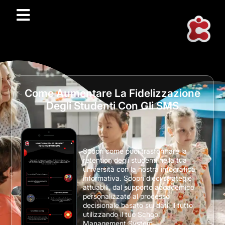
Come Aumentare La Fidelizzazione
Degli Studenti Con Gli SMS
Scopri come puoi trasformare la
retention degli studenti nella tua
università con la nostra infografica
informativa. Scopri dieci strategie
attuabili, dal supporto accademico
personalizzato al processo
decisionale basato sui dati, il tutto
utilizzando il tuo School
Management System.