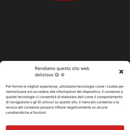
Rendiamo questo sito web
delizioso 😋 🍪
Per fornire le migliori esperienze, utilizziamo tecnologie come i cookie per
memorizzare e/o accedere alle informazioni del dispositivo. Il consenso a
@2025 Vertitech. Tutti i diritti riservati.
queste tecnologie ci consentirà di elaborare dati come il comportamento
di navigazione o gli ID univoci su questo sito. Il mancato consenso o la
revoca del consenso possono influire negativamente su alcune
caratteristiche e funzioni.
Informativa sulla privacy