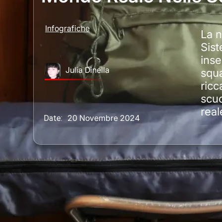
Infografiche
La n
Sist
inse
Julia Dinella
squa
ricc
scuo
real
20 Novembre 2024
Date: