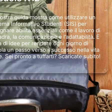
ostra guida mostra come utilizzare un
ema Informativo Studenti (SIS) per
gnare abilità essenziali come il lavoro di
dra, la comunicazione e l’adattabilità. È
a di idee per rendere ogni giorno di
la un passo verso il successo nella vita
e. Sei pronto a tuffarti? Scaricate subito!