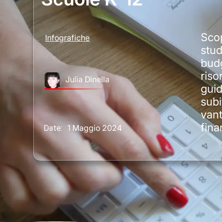
Scop
Infografiche
stud
budg
riso
Julia Dinella
guid
subi
vant
fina
1 Maggio 2024
Date: