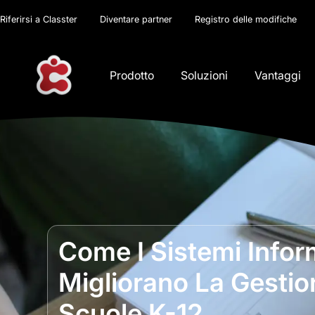
Riferirsi a Classter
Diventare partner
Registro delle modifiche
Prodotto
Soluzioni
Vantaggi
Come I Sistemi Infor
Migliorano La Gestio
Scuole K-12