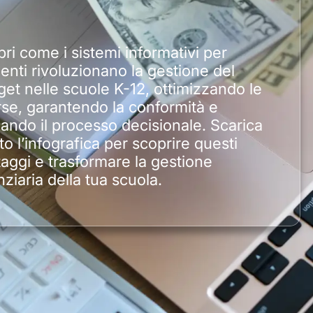
ri come i sistemi informativi per
enti rivoluzionano la gestione del
et nelle scuole K-12, ottimizzando le
rse, garantendo la conformità e
ando il processo decisionale. Scarica
to l’infografica per scoprire questi
aggi e trasformare la gestione
nziaria della tua scuola.